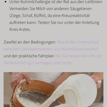
Unter
Kuhmilchallergie
ist der Rat aus den Leitlinien:
Vermeiden Sie Milch von anderen Säugetieren
(Ziege, Schaf, Büffel), da eine Kreuzreaktivität
auftreten kann. Testen Sie nur unter der Anleitung
Ihres Arztes.
Zweifel an den Bedingungen:
Was ist der Unterschied
zwischen Laktoseintoleranz und Kuhmilchintoleranz?
und der praktische Fahrplan
Wie Sie testen können, ob
Sie Kuhmilch gut vertragen oder nicht
.