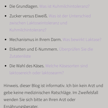
Die Grundlagen.
Was ist Kuhmilchintoleranz?
Zucker versus Eiweiß.
Was ist der Unterschied
zwischen Laktoseintoleranz und
Kuhmilchintoleranz?
Mechanismus in Ihrem Darm.
Was bewirkt Laktase?
Etiketten und E-Nummern.
Überprüfen Sie die
Zutatenliste
Die Wahl des Käses.
Welche Käsesorten sind
laktosereich oder laktosearm?
Hinweis
. dieser Blog ist informativ. Ich bin kein Arzt und
gebe keine medizinischen Ratschläge. Im Zweifelsfall
wenden Sie sich bitte an Ihren Arzt oder
Ernährungsberater.