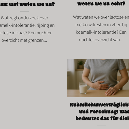
weten we nu echt?
as: wat weten we nu?
Wat weten we over lactose e
Wat zegt onderzoek over
melkeiwitresten in ghee bij
melk-intolerantie, rijping en
koemelk-intolerantie? Een
actose in kaas? Een nuchter
nuchter overzicht van...
overzicht met grenzen...
Kuhmilchunverträglich
und Forschung: Wa
bedeutet das für dic