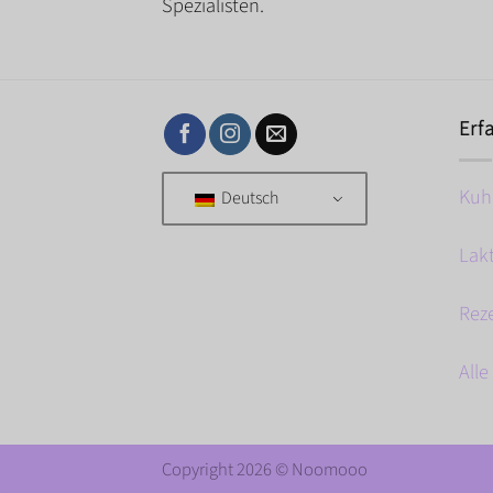
Spezialisten.
Erf
Kuh
Deutsch
Lak
Rez
Alle
Copyright 2026 ©
Noomooo