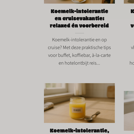
Koemelk-intolerantie
K
en cruisevakantie:
relaxed én voorbereid
v
Koemelk-intolerantie en op
cruise? Met deze praktische tips
v
voor buffet, koffiebar, à-la-carte
en hotelontbijt reis...
ho
Koemelk-intolerantie,