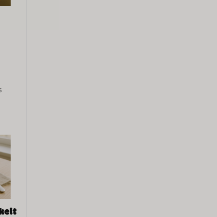
h
s
keit