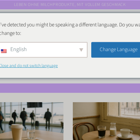
LEBEN OHNE MILCHPRODUKTE, MIT VOLLEM GESCHMACK
Startseite
Alles über Laktose
Alles über Kuhmilch
Re
've detected you might be speaking a different language. Do you w
 change to:
English
Change Language
Blogs
Close and do not switch language