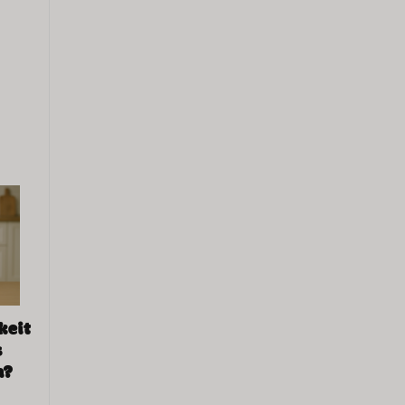
n
keit
s
h?