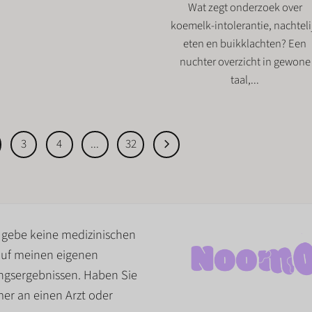
Wat zegt onderzoek over
koemelk-intolerantie, nachteli
eten en buikklachten? Een
nuchter overzicht in gewone
taal,...
3
4
...
32
d gebe keine medizinischen
t auf meinen eigenen
gsergebnissen. Haben Sie
er an einen Arzt oder