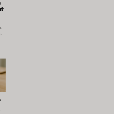
s
h?
n-
e
,
t