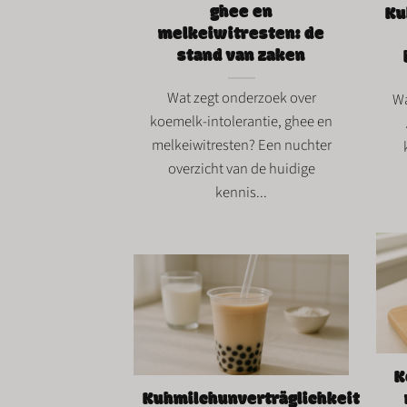
ghee en
Ku
melkeiwitresten: de
stand van zaken
Wat zegt onderzoek over
Wa
koemelk-intolerantie, ghee en
melkeiwitresten? Een nuchter
overzicht van de huidige
kennis...
K
Kuhmilchunverträglichkeit