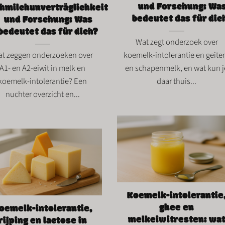
und Forschung: Wa
hmilchunverträglichkeit
bedeutet das für dic
und Forschung: Was
bedeutet das für dich?
Wat zegt onderzoek over
t zeggen onderzoeken over
koemelk-intolerantie en geite
A1- en A2-eiwit in melk en
en schapenmelk, en wat kun j
koemelk-intolerantie? Een
daar thuis...
nuchter overzicht en...
Koemelk-intolerantie
ghee en
oemelk-intolerantie,
melkeiwitresten: wa
rijping en lactose in