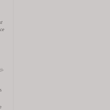
st
 ce
ci-
s
e