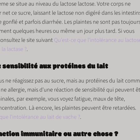
lème se situe au niveau du
lactose
lactose. Votre corps ne
net ce sucre, laissant le lactose non digéré dans les intestin
e gonflé
et parfois
diarrhée
. Les plaintes ne sont pas toujour
ment quelques heures ou même un jour plus tard. Si vous
consultez le site suivant
Qu'est-ce que l'intolérance au lactos
 la lactase ?
.
: sensibilité aux protéines du lait
ous ne réagissez pas au sucre, mais au
protéines du lait
comm
d'une allergie, mais d'une
réaction de sensibilité
qui peuvent êt
minales, par exemple, vous voyez
fatigue, maux de tête,
ncentration
. Là encore, les plaintes peuvent être retardées.
que l'intolérance au lait de vache ?
.
réaction immunitaire ou autre chose ?