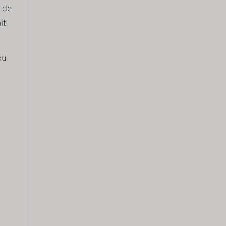
t de
it
ou