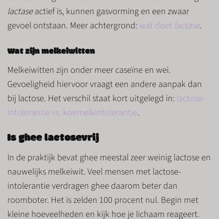
lactase
actief is, kunnen gasvorming en een zwaar
gevoel ontstaan. Meer achtergrond:
wat doet
lactase
.
Wat zijn melkeiwitten
Melkeiwitten zijn onder meer caseïne en wei.
Gevoeligheid hiervoor vraagt een andere aanpak dan
bij lactose. Het verschil staat kort uitgelegd in:
lactose-
intolerantie vs. koemelkintolerantie
.
Is ghee lactosevrij
In de praktijk bevat ghee meestal zeer weinig lactose en
nauwelijks melkeiwit. Veel mensen met lactose-
intolerantie verdragen ghee daarom beter dan
roomboter. Het is zelden 100 procent nul. Begin met
kleine hoeveelheden en kijk hoe je lichaam reageert.