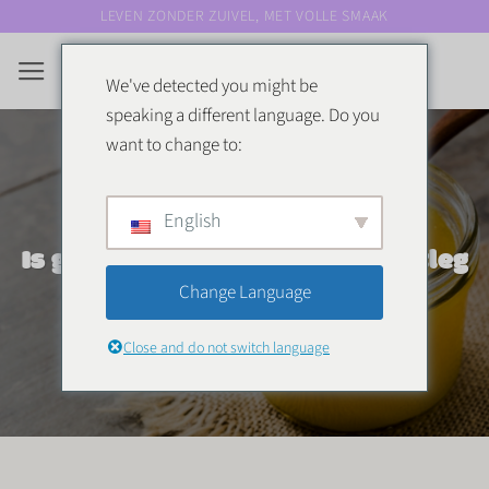
Ga
LEVEN ZONDER ZUIVEL, MET VOLLE SMAAK
naar
inhoud
We've detected you might be
speaking a different language. Do you
want to change to:
English
BLOG
,
LACTOSE
Is ghee lactosevrij? Heldere uitleg
Change Language
Close and do not switch language