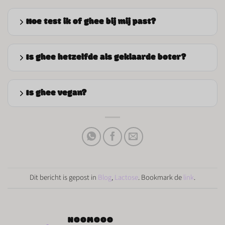
Hoe test ik of ghee bij mij past?
Is ghee hetzelfde als geklaarde boter?
Is ghee vegan?
Dit bericht is gepost in
Blog
,
Lactose
. Bookmark de
link
.
NOOMOOO