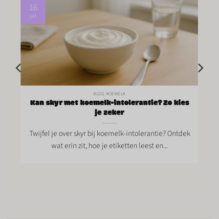
16
jul
BLOG KOEMELK
:
Kan skyr met koemelk-intolerantie? Zo kies
je zeker
Twijfel je over skyr bij koemelk-intolerantie? Ontdek
-
wat erin zit, hoe je etiketten leest en...