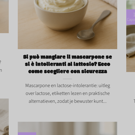
? Zo
Capo
Si può mangiare il mascarpone se si è
intolleranti al lattosio? Ecco come scegliere
con sicurezza">
Si può mangiare il mascarpone se
Kan
?
si è intolleranti al lattosio? Ecco
je 
en
come scegliere con sicurezza
Mascarpone en lactose-intolerantie: uitleg
over lactose, etiketten lezen en praktische
alternatieven, zodat je bewuster kunt...