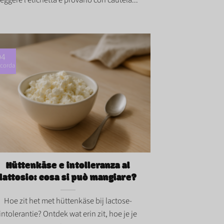
04
corda
enkäse e intolleranza al lattosio: cosa si
 mangiare?">
Hüttenkäse e intolleranza al
lattosio: cosa si può mangiare?
Hoe zit het met hüttenkäse bij lactose-
intolerantie? Ontdek wat erin zit, hoe je je