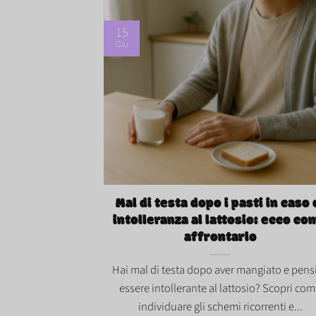
15
Giu
Mal di testa dopo i pasti in caso di
intolleranza al lattosio: ecco come
affrontarlo">
Mal di testa dopo i pasti in caso 
intolleranza al lattosio: ecco co
affrontarlo
Hai mal di testa dopo aver mangiato e pensi
essere intollerante al lattosio? Scopri co
individuare gli schemi ricorrenti e...