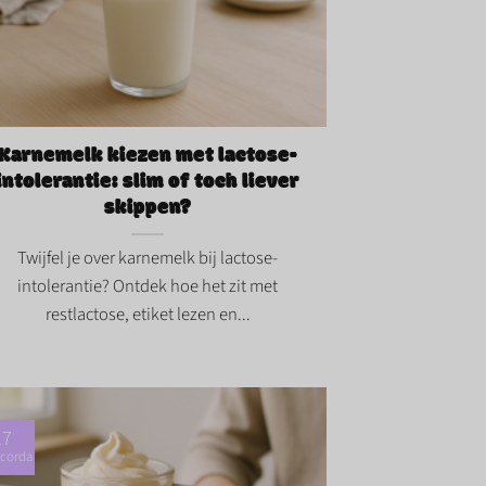
nemelk kiezen met lactose-intolerantie:
 of toch liever skippen?">
Karnemelk kiezen met lactose-
intolerantie: slim of toch liever
skippen?
Twijfel je over karnemelk bij lactose-
intolerantie? Ontdek hoe het zit met
restlactose, etiket lezen en...
17
corda