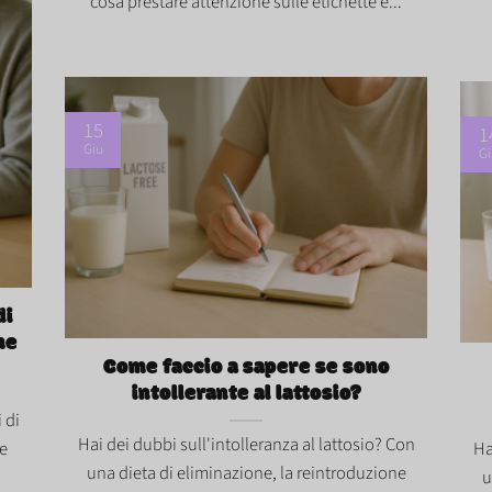
cosa prestare attenzione sulle etichette e...
15
1
Giu
Gi
Come faccio a sapere se sono intollerante al
Com
di
lattosio?">
latt
me
Come faccio a sapere se sono
intollerante al lattosio?
 di
Hai dei dubbi sull'intolleranza al lattosio? Con
me
Ha
una dieta di eliminazione, la reintroduzione
u