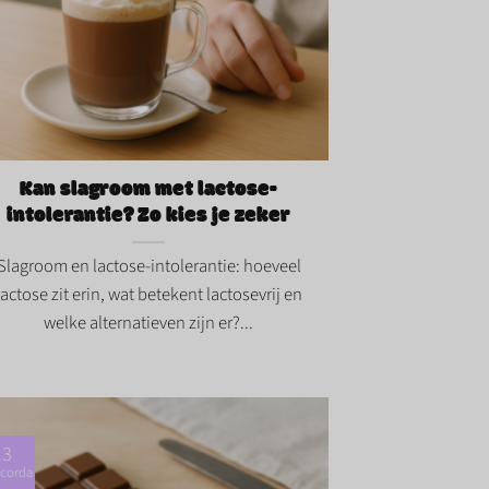
 slagroom met lactose-intolerantie? Zo
 je zeker">
Kan slagroom met lactose-
intolerantie? Zo kies je zeker
Slagroom en lactose-intolerantie: hoeveel
lactose zit erin, wat betekent lactosevrij en
welke alternatieven zijn er?...
13
corda