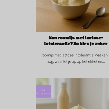
Kan roomijs met lactose-intolerantie? Z
kies je zeker">
Kan roomijs met lactose-
intolerantie? Zo kies je zeker
Roomijs met lactose-intolerantie: wat kan 
nog, waar let je op op het etiket en...
12
Capocorda