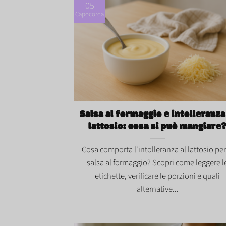
05
Capocorda
Salsa al formaggio e intolleranza al lattos
cosa si può mangiare?">
Salsa al formaggio e intolleranza
lattosio: cosa si può mangiare
Cosa comporta l'intolleranza al lattosio per
salsa al formaggio? Scopri come leggere l
etichette, verificare le porzioni e quali
alternative...