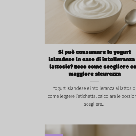
Si può consumare lo yogurt islandese in
caso di intolleranza al lattosio? Ecco co
scegliere con maggiore sicurezza">
Si può consumare lo yogurt
islandese in caso di intolleranza 
lattosio? Ecco come scegliere c
maggiore sicurezza
Yogurt islandese e intolleranza al lattosio
come leggere l'etichetta, calcolare le porzio
scegliere...