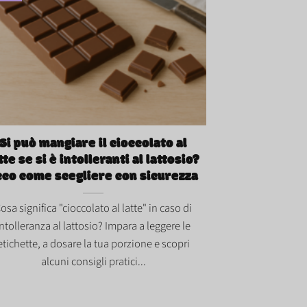
uò mangiare il cioccolato al latte se si è
lleranti al lattosio? Ecco come scegliere
 sicurezza">
Si può mangiare il cioccolato al
tte se si è intolleranti al lattosio?
cco come scegliere con sicurezza
osa significa "cioccolato al latte" in caso di
intolleranza al lattosio? Impara a leggere le
etichette, a dosare la tua porzione e scopri
alcuni consigli pratici...