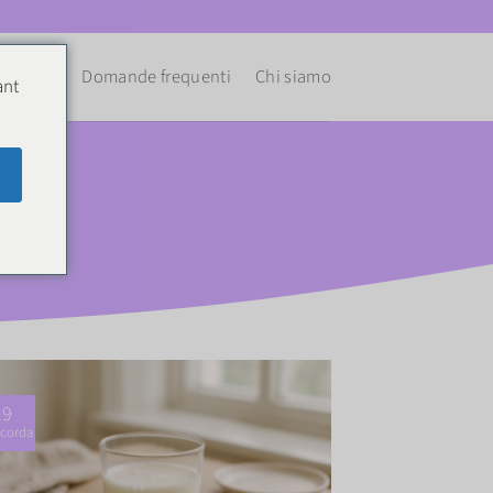
Ricette
Domande frequenti
Chi siamo
ant
19
corda