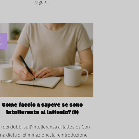
eigen...
4
u
e faccio a sapere se sono intollerante al
osio? (9)">
Come faccio a sapere se sono
intollerante al lattosio? (9)
i dei dubbi sull'intolleranza al lattosio? Con
na dieta di eliminazione, la reintroduzione