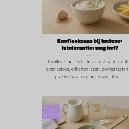
Knoflooksaus bij lactose-intolerantie: m
het?">
Knoflooksaus bij lactose-
intolerantie: mag het?
Knoflooksaus en lactose-intolerantie: uitl
over lactose, etiketten lezen, porties testen
praktische alternatieven voor thuis...
17
Capocorda