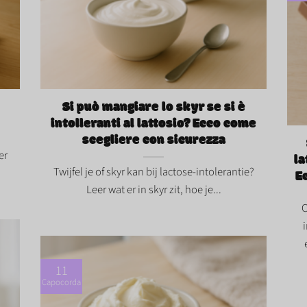
Si può mangiare lo skyr se si è intolleranti al
o
lattosio? Ecco come scegliere con
Si p
sicurezza">
into
Si può mangiare lo skyr se si è
con
intolleranti al lattosio? Ecco come
scegliere con sicurezza
er
la
Twijfel je of skyr kan bij lactose-intolerantie?
E
Leer wat er in skyr zit, hoe je...
C
11
Capocorda