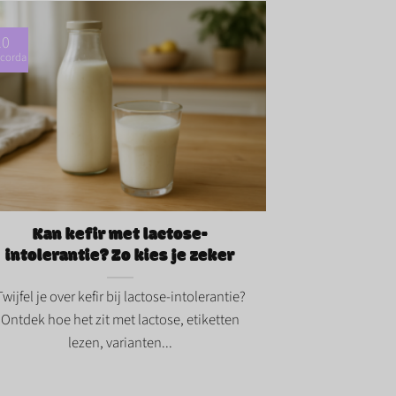
10
corda
 kefir met lactose-intolerantie? Zo kies
zeker">
Kan kefir met lactose-
intolerantie? Zo kies je zeker
Twijfel je over kefir bij lactose-intolerantie?
Ontdek hoe het zit met lactose, etiketten
lezen, varianten...