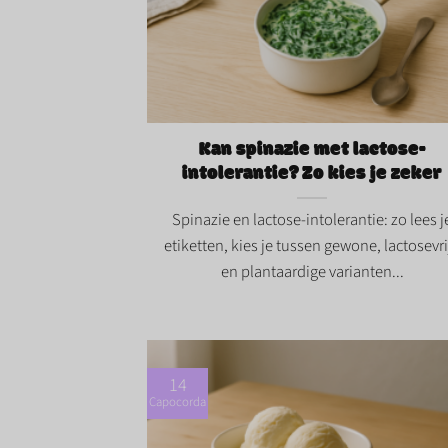
Kan spinazie met lactose-intolerantie? Z
kies je zeker">
Kan spinazie met lactose-
intolerantie? Zo kies je zeker
Spinazie en lactose-intolerantie: zo lees j
etiketten, kies je tussen gewone, lactosevri
en plantaardige varianten...
14
Capocorda