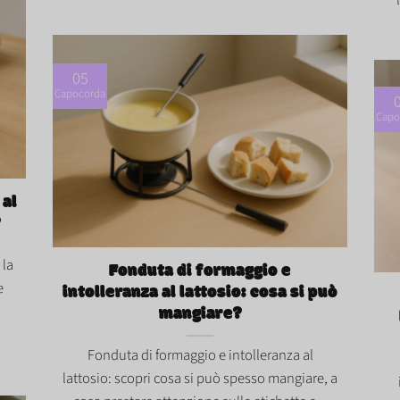
05
Capocorda
Capo
io:
 al
Fonduta di formaggio e intolleranza al
?
Hütt
lattosio: cosa si può mangiare?">
può
 la
Fonduta di formaggio e
e
intolleranza al lattosio: cosa si può
mangiare?
Fonduta di formaggio e intolleranza al
lattosio: scopri cosa si può spesso mangiare, a