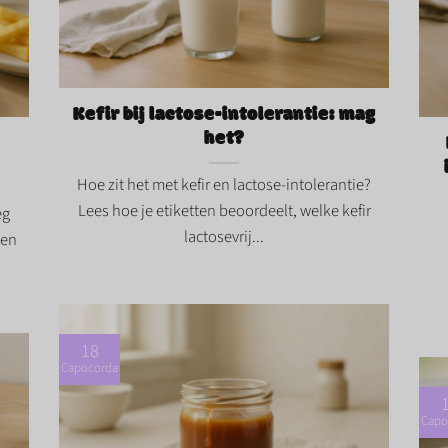
ag
Kefir bij lactose-intolerantie: mag het?">
Kar
slim
Kefir bij lactose-intolerantie: mag
het?
Hoe zit het met kefir en lactose-intolerantie?
Lees hoe je etiketten beoordeelt, welke kefir
eg
lactosevrij...
 en
18
Capocorda
Capo