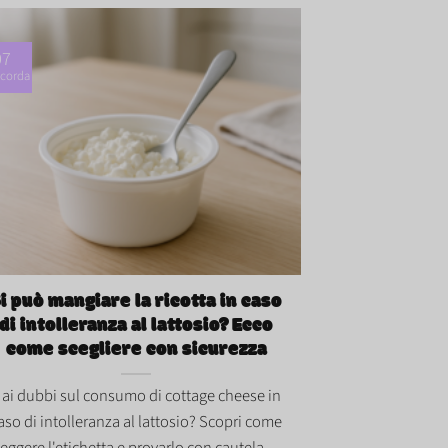
07
corda
uò mangiare la ricotta in caso di
lleranza al lattosio? Ecco come scegliere
 sicurezza">
i può mangiare la ricotta in caso
di intolleranza al lattosio? Ecco
come scegliere con sicurezza
ai dubbi sul consumo di cottage cheese in
aso di intolleranza al lattosio? Scopri come
leggere l'etichetta e provarlo con cautela...