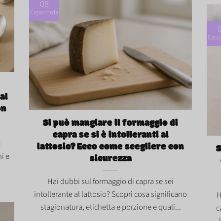
08
Capocorda
Capo
me
Si può mangiare il formaggio di capra se si è
intolleranti al lattosio? Ecco come scegliere
al
Si p
con sicurezza">
on
into
Si può mangiare il formaggio di
con
capra se si è intolleranti al
:
lattosio? Ecco come scegliere con
S
ni e
sicurezza
Hai dubbi sul formaggio di capra se sei
intollerante al lattosio? Scopri cosa significano
H
stagionatura, etichetta e porzione e quali...
c