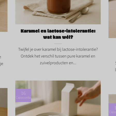
Karamel en lactose-intolerantie: wat kan
o
wél?">
Kan
Karamel en lactose-intolerantie:
kies
wat kan wél?
Twijfel je over karamel bij lactose-intolerantie?
Ontdek het verschil tussen pure karamel en
e
zuivelproducten en...
je
16
Capocorda
Capo