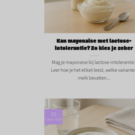
Kan mayonaise met lactose-intolerantie
kies je zeker">
Kan mayonaise met lactose-
intolerantie? Zo kies je zeker
Mag je mayonaise bij lactose-intolerantie
Leer hoe je het etiket leest, welke variant
melk bevatten...
09
Capocorda